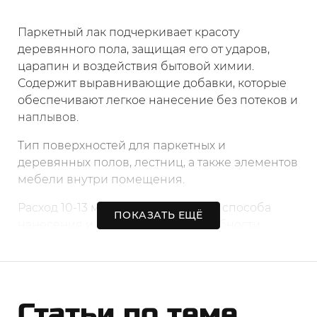
Паркетный лак подчеркивает красоту
деревянного пола, защищая его от ударов,
царапин и воздействия бытовой химии.
Содержит выравнивающие добавки, которые
обеспечивают легкое нанесение без потеков и
наплывов.
Тип поверхностей для паркетных и
деревянных полов, лестниц, а также элементов
мебели внутри помещения.
Расход 10-13 м²/л в зависимости от способа
ПОКАЗАТЬ ЕЩЁ
нанесения и впитывающей способности
основания.
Время высыхания При (20±2)°C и
относительной влажности (65±5)%: от пыли – 3
часа, наносить следующий слой и ходить по
Статьи по теме