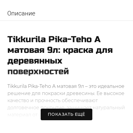
Описание
Tikkurila Pika-Teho A
матовая 9л: краска для
деревянных
поверхностей
Tikkurila Pika-Teho A матовая 9л – это идеальное
решение для покраски древесины. Ее высокое
качество и прочность обеспечивают
долговечное покрытие, защищает натуральный
ПОКАЗАТЬ ЕЩЁ
материал от влаги и УФ-лучей.