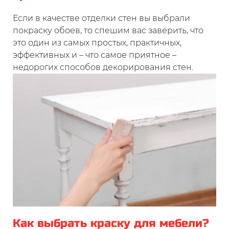
●
покрытие легко моется водой, что
упрощает уход за окрашенными
Если в качестве отделки стен вы выбрали
поверхностями.
покраску обоев, то спешим вас заверить, что
это один из самых простых, практичных,
Благодаря своей прочности и долговечности,
эффективных и – что самое приятное –
водно-дисперсионная краска для дерева
недорогих способов декорирования стен.
является отличным выбором для различных
внутренних и наружных работ, обеспечивая
качественный результат на долгие годы.
Какой краской покрасить
деревянную стену?
Водно-дисперсионная формула краски
Tikkurila Pika-Teho A обеспечивает легкость в
применении и быстрое высыхание, что
Как выбрать краску для мебели?