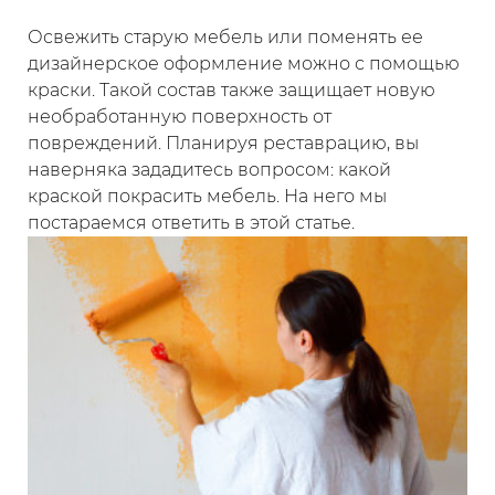
позволяет получить отличный результат с
минимальными затратами времени. Если вы
Освежить старую мебель или поменять ее
ищете лучшую краску для деревянной
дизайнерское оформление можно с помощью
поверхности, то такой вариант – это именно то,
краски. Такой состав также защищает новую
что вам нужно. Надежное покрытие и
необработанную поверхность от
превосходное качество делают эту краску
повреждений. Планируя реставрацию, вы
идеальным выбором.
наверняка зададитесь вопросом: какой
краской покрасить мебель. На него мы
Убедитесь сами в качестве краски Tikkurila
постараемся ответить в этой статье.
Pika-Teho A матовая 9л. Покрасьте вашу
деревянную поверхность с легкостью и
получите отличный результат. Оставьте заявку
на сайте или свяжитесь с нами по телефону 8
(939) 503-08-93, чтобы узнать больше о товарах
и оформить заказ.