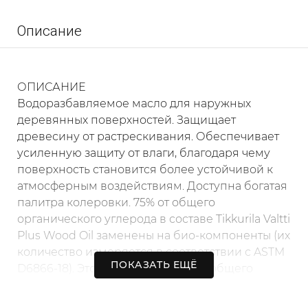
Описание
ОПИСАНИЕ
Водоразбавляемое масло для наружных
деревянных поверхностей. Защищает
древесину от растрескивания. Обеспечивает
усиленную защиту от влаги, благодаря чему
поверхность становится более устойчивой к
атмосферным воздействиям. Доступна богатая
палитра колеровки. 75% от общего
органического углерода в составе Tikkurila Valtti
Plus Wood Oil заменены на био-компоненты (их
количество измеряется в соответствии с ASTM
ПОКАЗАТЬ ЕЩЁ
D6866-18). Это означает что 18% от общего
состава продукта получено из возобновляемых
растительных источников.