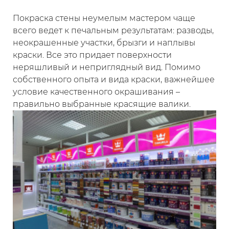
ХРАНЕНИЕ
Покраска стены неумелым мастером чаще
Хранить в плотно закрытой таре, предохраняя
всего ведет к печальным результатам: разводы,
от воздействия влаги и прямых солнечных
неокрашенные участки, брызги и наплывы
лучей, вдали от источников отопления.
краски. Все это придает поверхности
Гарантийный срок хранения в невскрытой
неряшливый и неприглядный вид. Помимо
заводской упаковке – 3 года.
собственного опыта и вида краски, важнейшее
условие качественного окрашивания –
правильно выбранные красящие валики.