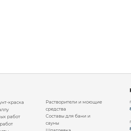
Растворители и моющие
унт-краска
средства
аллу
Составы для бани и
ых работ
сауны
работ
Шпатлевка