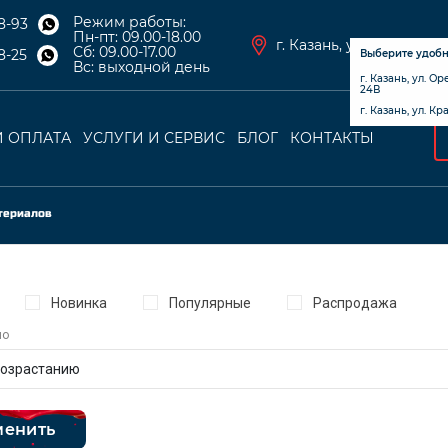
Режим работы:
8-93
Пн-пт: 09.00-18.00
г. Казань, ул. Оренбург
Сб: 09.00-17.00
8-25
Выберите удоб
Вс: выходной день
г. Казань, ул. О
24В
г. Казань, ул. К
И ОПЛАТА
УСЛУГИ И СЕРВИС
БЛОГ
КОНТАКТЫ
я навигация
ции
териалов
Новинка
Популярные
Распродажа
по