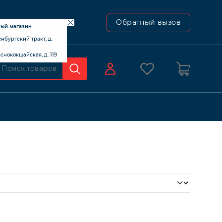
ский тракт, д. 24В
Обратный вызов
ный магазин
ренбургский тракт, д.
раснококшайская, д. 119
0
Оформление заказа