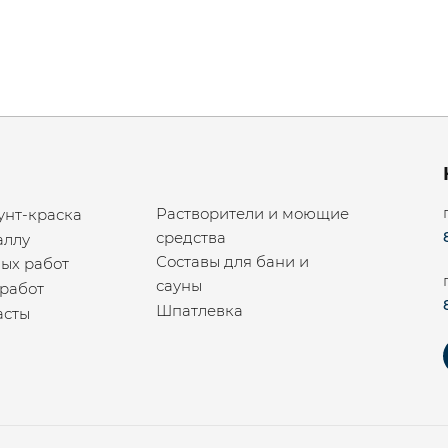
Растворители и моющие
унт-краска
средства
аллу
Составы для бани и
ых работ
сауны
работ
Шпатлевка
асты