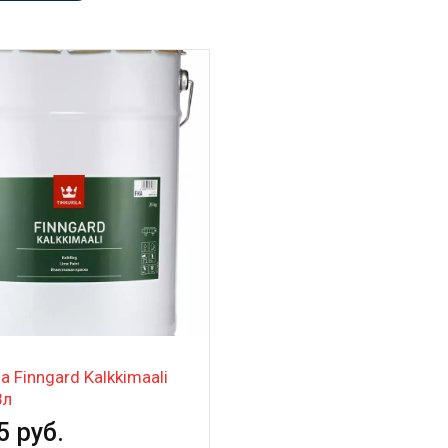
la Finngard Kalkkimaali
8л
5 руб.