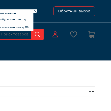
ский тракт, д. 24В
Обратный вызов
ный магазин
ренбургский тракт, д.
раснококшайская, д. 119
0
Оформление заказа