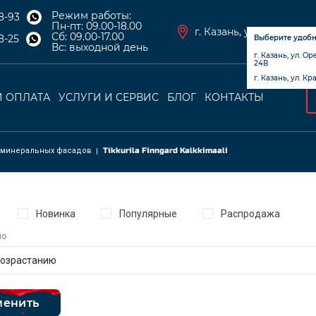
Режим работы:
8-93
Пн-пт: 09.00-18.00
г. Казань, ул. Оренбург
Сб: 09.00-17.00
8-25
Выберите удоб
Вс: выходной день
г. Казань, ул. О
24В
г. Казань, ул. К
И ОПЛАТА
УСЛУГИ И СЕРВИС
БЛОГ
КОНТАКТЫ
я навигация
ции
 минеральных фасадов
Tikkurila Finngard Kalkkimaali
Новинка
Популярные
Распродажа
по